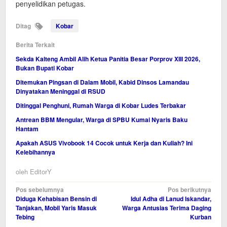
penyelidikan petugas.
Ditag
Kobar
Berita Terkait
Sekda Kalteng Ambil Alih Ketua Panitia Besar Porprov XIII 2026,
Bukan Bupati Kobar
Ditemukan Pingsan di Dalam Mobil, Kabid Dinsos Lamandau
Dinyatakan Meninggal di RSUD
Ditinggal Penghuni, Rumah Warga di Kobar Ludes Terbakar
Antrean BBM Mengular, Warga di SPBU Kumai Nyaris Baku
Hantam
Apakah ASUS Vivobook 14 Cocok untuk Kerja dan Kuliah? Ini
Kelebihannya
oleh
EditorY
Navigasi
Pos sebelumnya
Pos berikutnya
Diduga Kehabisan Bensin di
Idul Adha di Lanud Iskandar,
pos
Tanjakan, Mobil Yaris Masuk
Warga Antusias Terima Daging
Tebing
Kurban