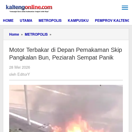
Lewati
ke
konten
HOME
UTAMA
METROPOLIS
KAMPUSKU
PEMPROV KALTENG
Motor
Home
»
METROPOLIS
»
Terbakar
di
Motor Terbakar di Depan Pemakaman Skip
Depan
Pemakaman
Pangkalan Bun, Peziarah Sempat Panik
Skip
Pangkalan
oleh
28 Mei 2026
Bun,
EditorY
oleh
EditorY
Peziarah
Sempat
Panik