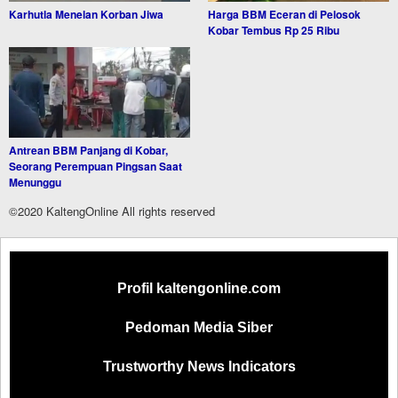
Karhutla Menelan Korban Jiwa
Harga BBM Eceran di Pelosok
Kobar Tembus Rp 25 Ribu
Antrean BBM Panjang di Kobar,
Seorang Perempuan Pingsan Saat
Menunggu
©2020 KaltengOnline All rights reserved
Profil kaltengonline.com
Pedoman Media Siber
Trustworthy News Indicators