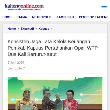
Lewati
ke
konten
HOME
UTAMA
METROPOLIS
KAMPUSKU
PEMPROV KALTENG
Konsisten
Home
»
Eksekutif
»
Kapuas
»
Jaga
Tata
Konsisten Jaga Tata Kelola Keuangan,
Kelola
Keuangan,
Pemkab Kapuas Pertahankan Opini WTP
Pemkab
Dua Kali Berturut-turut
Kapuas
Pertahankan
oleh
2 Juni 2026
Opini
EditorY
oleh
EditorY
WTP
Dua
Kali
Berturut-
turut