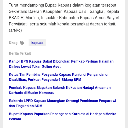
Turut mendampingi Bupati Kapuas dalam kegiatan tersebut
Sekretaris Daerah Kabupaten Kapuas Usis I Sangkai, Kepala
BKAD Hj Marlina, Inspektur Kabupaten Kapuas Arnes Satyari
Perwitajati, serta sejumlah kepala perangkat daerah terkait.
(art/ko)
Ditag
kapuas
Berita Terkait
Kantor BPN Kapuas Bakal Dibongkar, Pemkab Perluas Halaman
Dinkes Lewat Tukar Guling Aset
Ketua Tim Pembina Posyandu Kapuas Kunjungi Penyandang
Disabilitas, Perkuat Posyandu 6 Bidang SPM
Pemkab Kapuas Siagakan Seluruh Kekuatan Hadapi Ancaman
Karhutla di Musim Kemarau
Rakerda LPPD Kapuas Matangkan Strategi Pembinaan Pesparawi
dan Tingkatkan SDM
Bupati Kapuas Paparkan Penanganan Karhutla di Hadapan Menko
Polkam