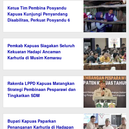
Ketua Tim Pembina Posyandu
Kapuas Kunjungi Penyandang
Disabilitas, Perkuat Posyandu 6
Bidang SPM
Pemkab Kapuas Siagakan Seluruh
Kekuatan Hadapi Ancaman
Karhutla di Musim Kemarau
Rakerda LPPD Kapuas Matangkan
Strategi Pembinaan Pesparawi dan
Tingkatkan SDM
Bupati Kapuas Paparkan
Penanganan Karhutla di Hadapan