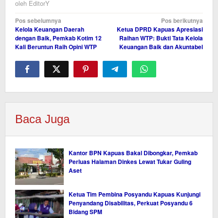
oleh
EditorY
Navigasi
Pos sebelumnya
Pos berikutnya
Kelola Keuangan Daerah
Ketua DPRD Kapuas Apresiasi
pos
dengan Baik, Pemkab Kotim 12
Raihan WTP: Bukti Tata Kelola
Kali Beruntun Raih Opini WTP
Keuangan Baik dan Akuntabel
Baca Juga
Kantor BPN Kapuas Bakal Dibongkar, Pemkab
Perluas Halaman Dinkes Lewat Tukar Guling
Aset
Ketua Tim Pembina Posyandu Kapuas Kunjungi
Penyandang Disabilitas, Perkuat Posyandu 6
Bidang SPM