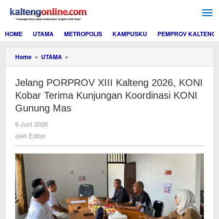
Lewati
ke
konten
HOME
UTAMA
METROPOLIS
KAMPUSKU
PEMPROV KALTENG
Jelang
Home
»
UTAMA
»
PORPROV
XIII
Jelang PORPROV XIII Kalteng 2026, KONI
Kalteng
2026,
Kobar Terima Kunjungan Koordinasi KONI
KONI
Gunung Mas
Kobar
Terima
oleh
6 Juni 2026
Kunjungan
Editor
oleh
Editor
Koordinasi
KONI
Gunung
Mas