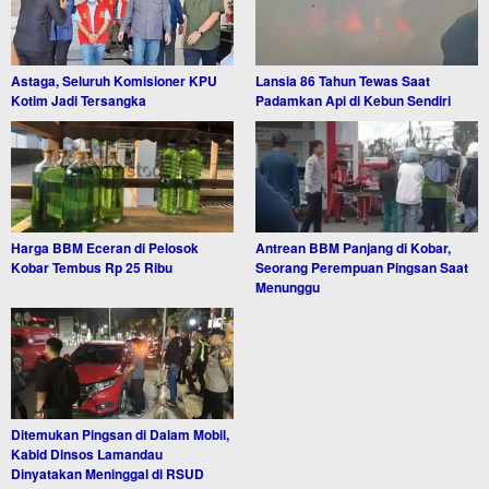
Astaga, Seluruh Komisioner KPU
Lansia 86 Tahun Tewas Saat
Kotim Jadi Tersangka
Padamkan Api di Kebun Sendiri
Harga BBM Eceran di Pelosok
Antrean BBM Panjang di Kobar,
Kobar Tembus Rp 25 Ribu
Seorang Perempuan Pingsan Saat
Menunggu
Ditemukan Pingsan di Dalam Mobil,
Kabid Dinsos Lamandau
Dinyatakan Meninggal di RSUD