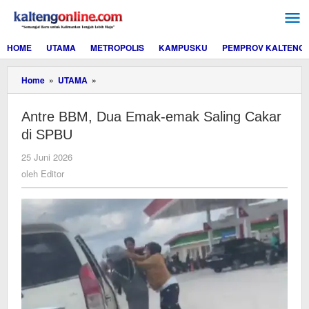
Lewati
ke
konten
HOME
UTAMA
METROPOLIS
KAMPUSKU
PEMPROV KALTENG
Antre
Home
»
UTAMA
»
BBM,
Dua
Antre BBM, Dua Emak-emak Saling Cakar
Emak-
emak
di SPBU
Saling
Cakar
oleh
25 Juni 2026
di
Editor
oleh
Editor
SPBU