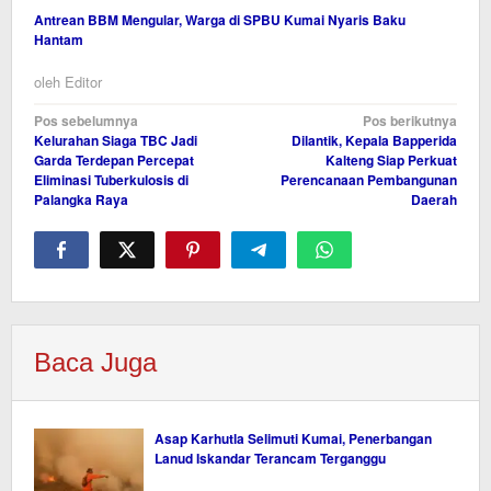
Antrean BBM Mengular, Warga di SPBU Kumai Nyaris Baku
Hantam
oleh
Editor
Navigasi
Pos sebelumnya
Pos berikutnya
Kelurahan Siaga TBC Jadi
Dilantik, Kepala Bapperida
pos
Garda Terdepan Percepat
Kalteng Siap Perkuat
Eliminasi Tuberkulosis di
Perencanaan Pembangunan
Palangka Raya
Daerah
Baca Juga
Asap Karhutla Selimuti Kumai, Penerbangan
Lanud Iskandar Terancam Terganggu