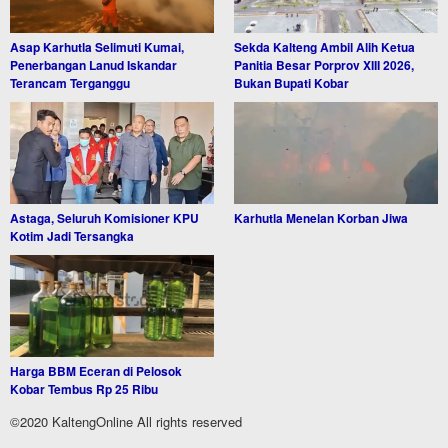
Asap Karhutla Selimuti Kumai,
Sekda Kalteng Ambil Alih Ketua
Penerbangan Lanud Iskandar
Panitia Besar Porprov XIII 2026,
Terancam Terganggu
Bukan Bupati Kobar
Astaga, Seluruh Komisioner KPU
Karhutla Menelan Korban Jiwa
Kotim Jadi Tersangka
Harga BBM Eceran di Pelosok
Kobar Tembus Rp 25 Ribu
©2020 KaltengOnline All rights reserved