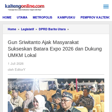
Lewati
ke
konten
HOME
UTAMA
METROPOLIS
KAMPUSKU
PEMPROV KALTENG
Gun
Home
»
Legislatif
»
DPRD Barito Utara
»
Sriwitanto
Ajak
Gun Sriwitanto Ajak Masyarakat
Masyarakat
Sukseskan
Sukseskan Batara Expo 2026 dan Dukung
Batara
UMKM Lokal
Expo
2026
oleh
1 Juli 2026
dan
EditorY
oleh
EditorY
Dukung
UMKM
Lokal