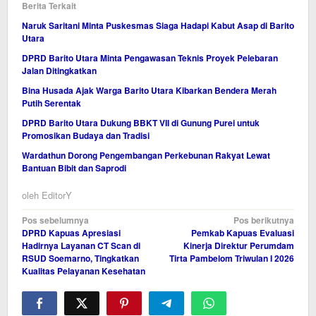
Berita Terkait
Naruk Saritani Minta Puskesmas Siaga Hadapi Kabut Asap di Barito
Utara
DPRD Barito Utara Minta Pengawasan Teknis Proyek Pelebaran
Jalan Ditingkatkan
Bina Husada Ajak Warga Barito Utara Kibarkan Bendera Merah
Putih Serentak
DPRD Barito Utara Dukung BBKT VII di Gunung Purei untuk
Promosikan Budaya dan Tradisi
Wardathun Dorong Pengembangan Perkebunan Rakyat Lewat
Bantuan Bibit dan Saprodi
oleh
EditorY
Navigasi
Pos sebelumnya
Pos berikutnya
DPRD Kapuas Apresiasi
Pemkab Kapuas Evaluasi
pos
Hadirnya Layanan CT Scan di
Kinerja Direktur Perumdam
RSUD Soemarno, Tingkatkan
Tirta Pambelom Triwulan I 2026
Kualitas Pelayanan Kesehatan