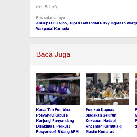
oleh
EditorY
Navigasi
Pos sebelumnya
Antisipasi El Nino, Bupati Lamandau Rizky Ingatkan Warg
pos
Waspadai Karhutla
Baca Juga
Ketua Tim Pembina
Pemkab Kapuas
Posyandu Kapuas
Siagakan Seluruh
M
Kunjungi Penyandang
Kekuatan Hadapi
P
Disabilitas, Perkuat
Ancaman Karhutla di
d
Posyandu 6 Bidang SPM
Musim Kemarau