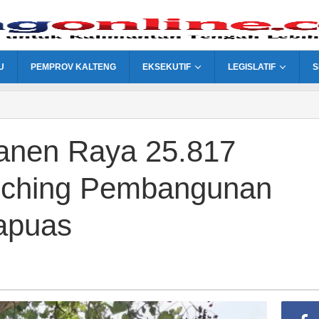
U
PEMPROV KALTENG
EKSEKUTIF
LEGISLATIF
S
anen Raya 25.817
nching Pembangunan
Kapuas