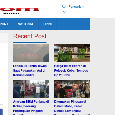
Pencarian
PORT
NASIONAL
OPINI
Recent Post
Lansia 86 Tahun Tewas
Harga BBM Eceran di
Saat Padamkan Api di
Pelosok Kobar Tembus
Kebun Sendiri
Rp 25 Ribu
Antrean BBM Panjang di
Ditemukan Pingsan di
Kobar, Seorang
Dalam Mobil, Kabid
Perempuan Pingsan
Dinsos Lamandau