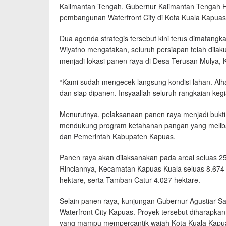
Kalimantan Tengah, Gubernur Kalimantan Tengah H.
pembangunan Waterfront City di Kota Kuala Kapuas
Dua agenda strategis tersebut kini terus dimatan
Wiyatno mengatakan, seluruh persiapan telah dilak
menjadi lokasi panen raya di Desa Terusan Mulya,
“Kami sudah mengecek langsung kondisi lahan. Al
dan siap dipanen. Insyaallah seluruh rangkaian kegia
Menurutnya, pelaksanaan panen raya menjadi bukti 
mendukung program ketahanan pangan yang melibat
dan Pemerintah Kabupaten Kapuas.
Panen raya akan dilaksanakan pada areal seluas 2
Rinciannya, Kecamatan Kapuas Kuala seluas 8.674 
hektare, serta Tamban Catur 4.027 hektare.
Selain panen raya, kunjungan Gubernur Agustiar S
Waterfront City Kapuas. Proyek tersebut diharapka
yang mampu mempercantik wajah Kota Kuala Kapu