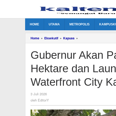
Lewati
ke
konten
HOME
UTAMA
METROPOLIS
KAMPUSK
Gubernur
Home
»
Eksekutif
»
Kapuas
»
Akan
Panen
Gubernur Akan P
Raya
25.817
Hektare
Hektare dan Lau
dan
Launching
Pembangunan
Waterfront City 
Waterfront
City
Kapuas
oleh
3 Juli 2026
EditorY
oleh
EditorY