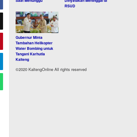
Saat Menunggu
Dinyatakan Meninggal di
RSUD
Gubernur Minta
Tambahan Helikopter
Water Bombing untuk
Tangani Karhutla
Kalteng
©2020 KaltengOnline All rights reserved