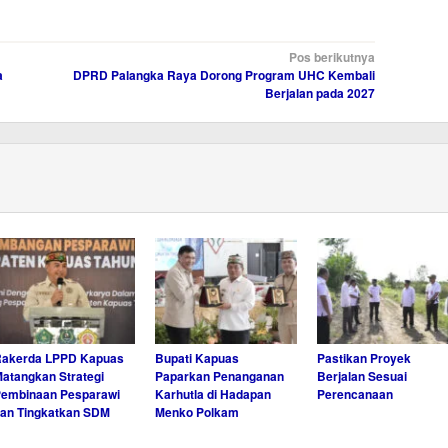
Pos berikutnya
a
DPRD Palangka Raya Dorong Program UHC Kembali
Berjalan pada 2027
Rakerda LPPD Kapuas
Bupati Kapuas
Pastikan Proyek
atangkan Strategi
Paparkan Penanganan
Berjalan Sesuai
embinaan Pesparawi
Karhutla di Hadapan
Perencanaan
an Tingkatkan SDM
Menko Polkam