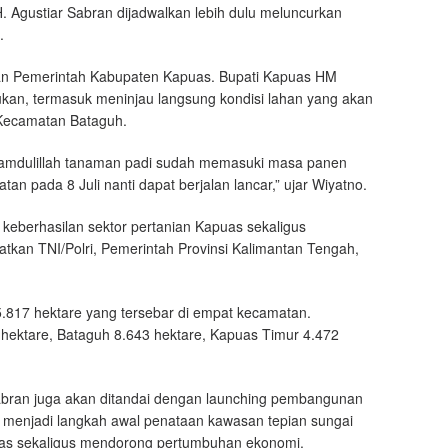
 Agustiar Sabran dijadwalkan lebih dulu meluncurkan
.
gkan Pemerintah Kabupaten Kapuas. Bupati Kapuas HM
ukan, termasuk meninjau langsung kondisi lahan yang akan
 Kecamatan Bataguh.
hamdulillah tanaman padi sudah memasuki masa panen
tan pada 8 Juli nanti dapat berjalan lancar,” ujar Wiyatno.
keberhasilan sektor pertanian Kapuas sekaligus
kan TNI/Polri, Pemerintah Provinsi Kalimantan Tengah,
5.817 hektare yang tersebar di empat kecamatan.
hektare, Bataguh 8.643 hektare, Kapuas Timur 4.472
abran juga akan ditandai dengan launching pembangunan
n menjadi langkah awal penataan kawasan tepian sungai
as sekaligus mendorong pertumbuhan ekonomi,