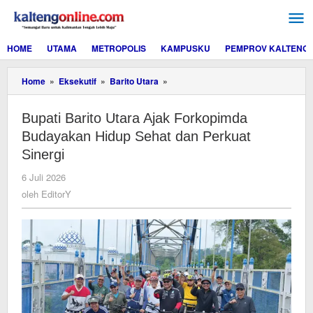
Lewati
ke
konten
HOME
UTAMA
METROPOLIS
KAMPUSKU
PEMPROV KALTENG
Bupati
Home
»
Eksekutif
»
Barito Utara
»
Barito
Utara
Bupati Barito Utara Ajak Forkopimda
Ajak
Forkopimda
Budayakan Hidup Sehat dan Perkuat
Budayakan
Sinergi
Hidup
Sehat
oleh
6 Juli 2026
dan
EditorY
oleh
EditorY
Perkuat
Sinergi