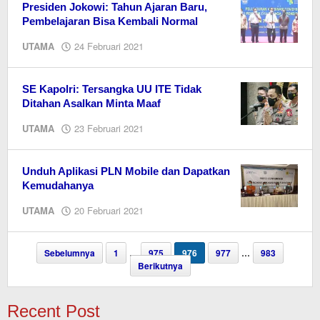
Presiden Jokowi: Tahun Ajaran Baru,
Pembelajaran Bisa Kembali Normal
oleh
UTAMA
24 Februari 2021
Editor
SE Kapolri: Tersangka UU ITE Tidak
Ditahan Asalkan Minta Maaf
oleh
UTAMA
23 Februari 2021
Editor
Unduh Aplikasi PLN Mobile dan Dapatkan
Kemudahanya
oleh
UTAMA
20 Februari 2021
Editor
Sebelumnya
1
…
975
976
977
…
983
Berikutnya
Recent Post