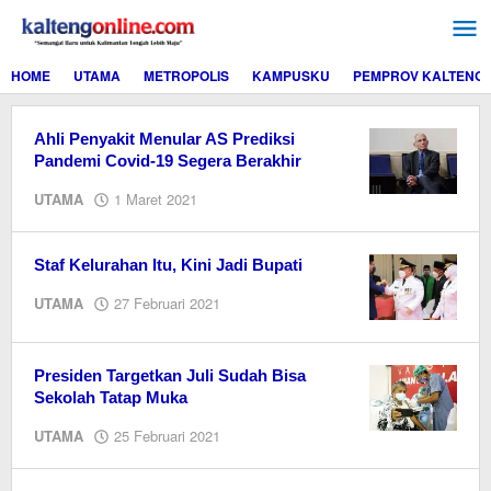
Lewati
ke
konten
HOME
UTAMA
METROPOLIS
KAMPUSKU
PEMPROV KALTENG
Ahli Penyakit Menular AS Prediksi
Pandemi Covid-19 Segera Berakhir
oleh
UTAMA
1 Maret 2021
M.A
Staf Kelurahan Itu, Kini Jadi Bupati
oleh
UTAMA
27 Februari 2021
Editor
Presiden Targetkan Juli Sudah Bisa
Sekolah Tatap Muka
oleh
UTAMA
25 Februari 2021
Editor