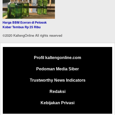
Harga BBM Eceran di Pelosok
Kobar Tembus Rp 25 Ribu
©2020 KaltengOnline All rights reserved
Profil kaltengonline.com
Pedoman Media Siber
Trustworthy News Indicators
Redaksi
Kebijakan Privasi