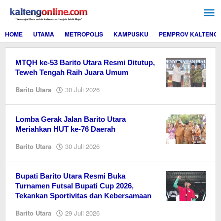
Lewati
ke
konten
HOME
UTAMA
METROPOLIS
KAMPUSKU
PEMPROV KALTENG
MTQH ke-53 Barito Utara Resmi Ditutup,
Teweh Tengah Raih Juara Umum
oleh
Barito Utara
30 Juli 2026
EditorY
Lomba Gerak Jalan Barito Utara
Meriahkan HUT ke-76 Daerah
oleh
Barito Utara
30 Juli 2026
EditorY
Bupati Barito Utara Resmi Buka
Turnamen Futsal Bupati Cup 2026,
Tekankan Sportivitas dan Kebersamaan
oleh
Barito Utara
29 Juli 2026