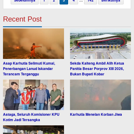
Sebelumnya
1
2
3
4
…
142
Berikutnya
Recent Post
Asap Karhutla Selimuti Kumai,
Sekda Kalteng Ambil Alih Ketua
Penerbangan Lanud Iskandar
Panitia Besar Porprov XIII 2026,
Terancam Terganggu
Bukan Bupati Kobar
Astaga, Seluruh Komisioner KPU
Karhutla Menelan Korban Jiwa
Kotim Jadi Tersangka