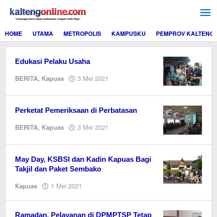
Lewati
ke
konten
HOME
UTAMA
METROPOLIS
KAMPUSKU
PEMPROV KALTENG
Edukasi Pelaku Usaha
oleh
BERITA
,
Kapuas
3 Mei 2021
M.A
Perketat Pemeriksaan di Perbatasan
oleh
BERITA
,
Kapuas
3 Mei 2021
M.A
May Day, KSBSI dan Kadin Kapuas Bagi
Takjil dan Paket Sembako
oleh
Kapuas
1 Mei 2021
Editor
Ramadan, Pelayanan di DPMPTSP Tetap