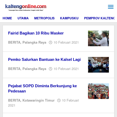
Lewati
ke
konten
HOME
UTAMA
METROPOLIS
KAMPUSKU
PEMPROV KALTENG
Fairid Bagikan 10 Ribu Masker
oleh
BERITA
,
Palangka Raya
10 Februari 2021
M.A
Pemko Salurkan Bantuan ke Kalsel Lagi
oleh
BERITA
,
Palangka Raya
10 Februari 2021
M.A
Pejabat SOPD Diminta Berkunjung ke
Pedesaan
BERITA
,
Kotawaringin Timur
10 Februari
oleh
2021
M.A