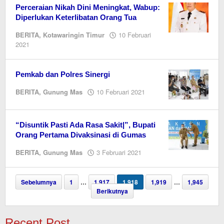
Perceraian Nikah Dini Meningkat, Wabup:
Diperlukan Keterlibatan Orang Tua
BERITA
,
Kotawaringin Timur
10 Februari
oleh
2021
M.A
Pemkab dan Polres Sinergi
oleh
BERITA
,
Gunung Mas
10 Februari 2021
M.A
“Disuntik Pasti Ada Rasa Sakit|”, Bupati
Orang Pertama Divaksinasi di Gumas
oleh
BERITA
,
Gunung Mas
3 Februari 2021
M.A
Sebelumnya
1
…
1,917
1,918
1,919
…
1,945
Berikutnya
Recent Post