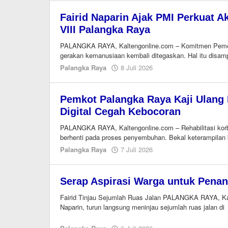
Fairid Naparin Ajak PMI Perkuat 
VIII Palangka Raya
PALANGKA RAYA, Kaltengonline.com – Komitmen Peme
gerakan kemanusiaan kembali ditegaskan. Hal itu disamp
oleh
Palangka Raya
8 Juli 2026
EditorY
Pemkot Palangka Raya Kaji Ulang B
Digital Cegah Kebocoran
PALANGKA RAYA, Kaltengonline.com – Rehabilitasi korba
berhenti pada proses penyembuhan. Bekal keterampilan k
oleh
Palangka Raya
7 Juli 2026
EditorY
Serap Aspirasi Warga untuk Pena
Fairid Tinjau Sejumlah Ruas Jalan PALANGKA RAYA, Kal
Naparin, turun langsung meninjau sejumlah ruas jalan di
oleh