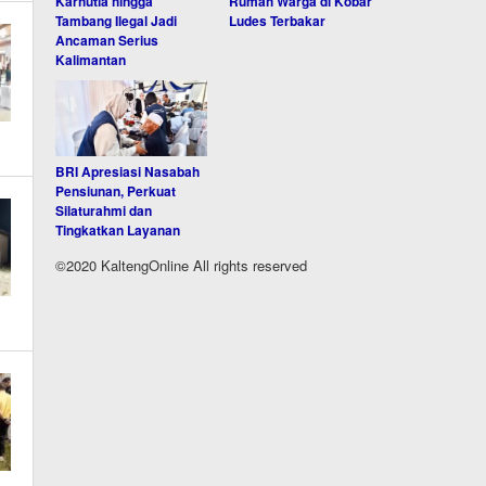
Karhutla hingga
Rumah Warga di Kobar
Tambang Ilegal Jadi
Ludes Terbakar
Ancaman Serius
Kalimantan
BRI Apresiasi Nasabah
Pensiunan, Perkuat
Silaturahmi dan
Tingkatkan Layanan
©2020 KaltengOnline All rights reserved