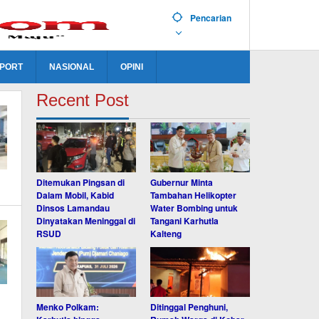
Pencarian
PORT
NASIONAL
OPINI
Recent Post
Ditemukan Pingsan di
Gubernur Minta
Dalam Mobil, Kabid
Tambahan Helikopter
Dinsos Lamandau
Water Bombing untuk
Dinyatakan Meninggal di
Tangani Karhutla
RSUD
Kalteng
Menko Polkam:
Ditinggal Penghuni,