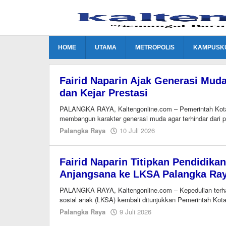
Lewati
ke
konten
HOME
UTAMA
METROPOLIS
KAMPUSK
Fairid Naparin Ajak Generasi Mud
dan Kejar Prestasi
PALANGKA RAYA, Kaltengonline.com – Pemerintah Kota
membangun karakter generasi muda agar terhindar dari 
oleh
Palangka Raya
10 Juli 2026
EditorY
Fairid Naparin Titipkan Pendidika
Anjangsana ke LKSA Palangka Ra
PALANGKA RAYA, Kaltengonline.com – Kepedulian terha
sosial anak (LKSA) kembali ditunjukkan Pemerintah Kot
oleh
Palangka Raya
9 Juli 2026
EditorY