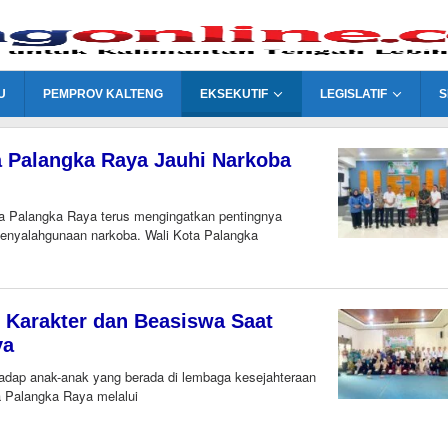
U
PEMPROV KALTENG
EKSEKUTIF
LEGISLATIF
S
a Palangka Raya Jauhi Narkoba
 Palangka Raya terus mengingatkan pentingnya
penyalahgunaan narkoba. Wali Kota Palangka
n Karakter dan Beasiswa Saat
ya
dap anak-anak yang berada di lembaga kesejahteraan
a Palangka Raya melalui