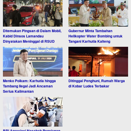
Ditemukan Pingsan di Dalam Mobil,
Gubernur Minta Tambahan
Kabid Dinsos Lamandau
Helikopter Water Bombing untuk
Dinyatakan Meninggal di RSUD
Tangani Karhutla Kalteng
Menko Polkam: Karhutla hingga
Ditinggal Penghuni, Rumah Warga
Tambang Ilegal Jadi Ancaman
di Kobar Ludes Terbakar
Serius Kalimantan
BRI Apresiasi Nasabah Pensiunan,