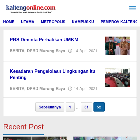
Lewati
ke
konten
HOME
UTAMA
METROPOLIS
KAMPUSKU
PEMPROV KALTENG
PBS Diminta Perhatikan UMKM
oleh
BERITA
,
DPRD Murung Raya
14 April 2021
M.A
Kesadaran Pengelolaan Lingkungan Itu
Penting
oleh
BERITA
,
DPRD Murung Raya
14 April 2021
Editor
Sebelumnya
1
…
51
52
Recent Post