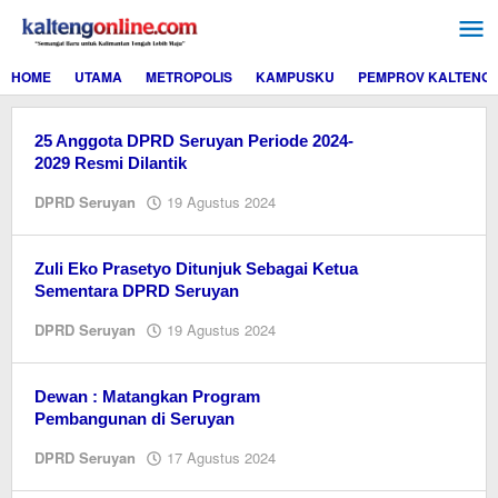
Lewati
ke
konten
HOME
UTAMA
METROPOLIS
KAMPUSKU
PEMPROV KALTENG
25 Anggota DPRD Seruyan Periode 2024-
2029 Resmi Dilantik
oleh
DPRD Seruyan
19 Agustus 2024
Editor
Zuli Eko Prasetyo Ditunjuk Sebagai Ketua
Sementara DPRD Seruyan
oleh
DPRD Seruyan
19 Agustus 2024
Editor
Dewan : Matangkan Program
Pembangunan di Seruyan
oleh
DPRD Seruyan
17 Agustus 2024
Editor