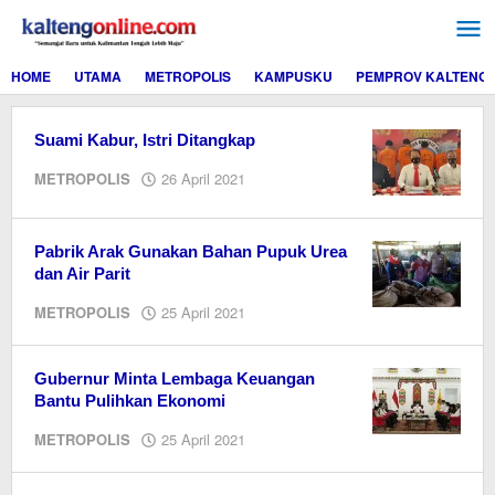
Lewati
ke
konten
HOME
UTAMA
METROPOLIS
KAMPUSKU
PEMPROV KALTENG
Suami Kabur, Istri Ditangkap
oleh
METROPOLIS
26 April 2021
Editor
Pabrik Arak Gunakan Bahan Pupuk Urea
dan Air Parit
oleh
METROPOLIS
25 April 2021
Editor
Gubernur Minta Lembaga Keuangan
Bantu Pulihkan Ekonomi
oleh
METROPOLIS
25 April 2021
redaksi
kaltengonline.com