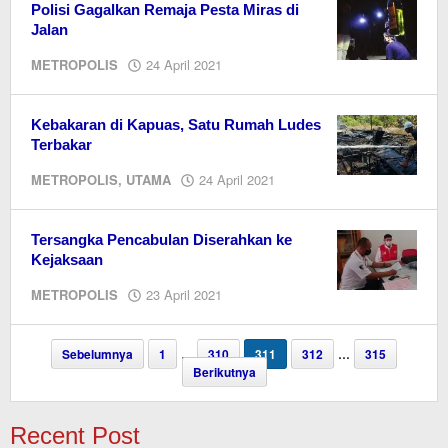
Polisi Gagalkan Remaja Pesta Miras di
Jalan
oleh
METROPOLIS
24 April 2021
redaksi
kaltengonline.com
Kebakaran di Kapuas, Satu Rumah Ludes
Terbakar
oleh
METROPOLIS
,
UTAMA
24 April 2021
Editor
Tersangka Pencabulan Diserahkan ke
Kejaksaan
oleh
METROPOLIS
23 April 2021
Editor
Sebelumnya
1
…
310
311
312
…
315
Berikutnya
Recent Post