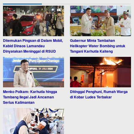
Ditemukan Pingsan di Dalam Mobil,
Gubernur Minta Tambahan
Kabid Dinsos Lamandau
Helikopter Water Bombing untuk
Dinyatakan Meninggal di RSUD
Tangani Karhutla Kalteng
Menko Polkam: Karhutla hingga
Ditinggal Penghuni, Rumah Warga
Tambang Ilegal Jadi Ancaman
di Kobar Ludes Terbakar
Serius Kalimantan