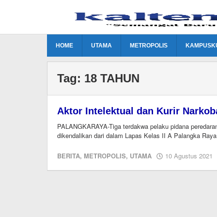
Lewati
ke
konten
HOME
UTAMA
METROPOLIS
KAMPUSK
Tag:
18 TAHUN
Aktor Intelektual dan Kurir Narko
PALANGKARAYA-Tiga terdakwa pelaku pidana peredaran n
dikendalikan dari dalam Lapas Kelas II A Palangka Raya
BERITA
,
METROPOLIS
,
UTAMA
10 Agustus 2021