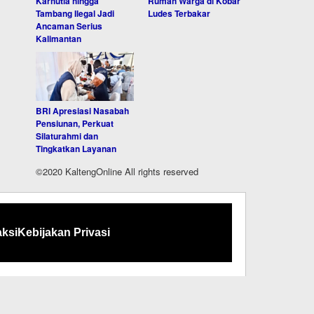
Karhutla hingga
Rumah Warga di Kobar
Tambang Ilegal Jadi
Ludes Terbakar
Ancaman Serius
Kalimantan
BRI Apresiasi Nasabah
Pensiunan, Perkuat
Silaturahmi dan
Tingkatkan Layanan
©2020 KaltengOnline All rights reserved
ksi
Kebijakan Privasi