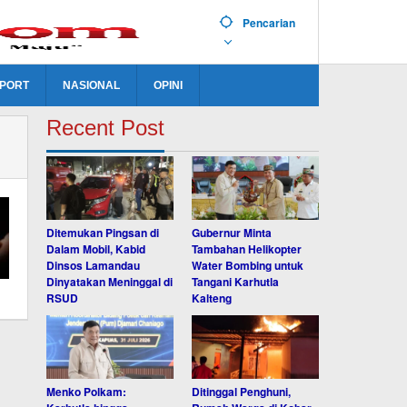
Pencarian
PORT
NASIONAL
OPINI
Recent Post
Ditemukan Pingsan di
Gubernur Minta
Dalam Mobil, Kabid
Tambahan Helikopter
Dinsos Lamandau
Water Bombing untuk
Dinyatakan Meninggal di
Tangani Karhutla
RSUD
Kalteng
Menko Polkam:
Ditinggal Penghuni,