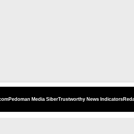
.com
Pedoman Media Siber
Trustworthy News Indicators
Reda