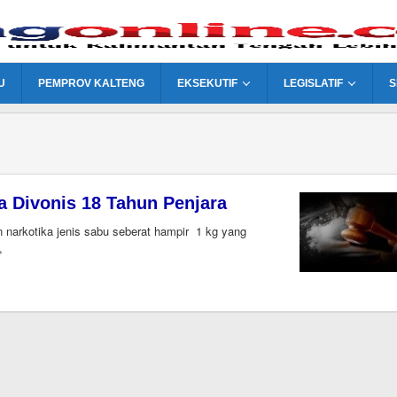
U
PEMPROV KALTENG
EKSEKUTIF
LEGISLATIF
S
ba Divonis 18 Tahun Penjara
arkotika jenis sabu seberat hampir 1 kg yang
,
oleh
Editor