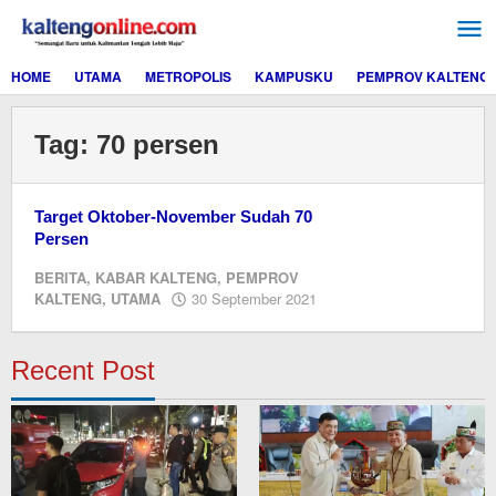
Lewati
ke
konten
HOME
UTAMA
METROPOLIS
KAMPUSKU
PEMPROV KALTENG
Tag:
70 persen
Target Oktober-November Sudah 70
Persen
BERITA
,
KABAR KALTENG
,
PEMPROV
oleh
KALTENG
,
UTAMA
30 September 2021
Editor
Recent Post