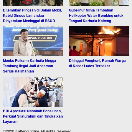
Ditemukan Pingsan di Dalam Mobil,
Gubernur Minta Tambahan
Kabid Dinsos Lamandau
Helikopter Water Bombing untuk
Dinyatakan Meninggal di RSUD
Tangani Karhutla Kalteng
Menko Polkam: Karhutla hingga
Ditinggal Penghuni, Rumah Warga
Tambang Ilegal Jadi Ancaman
di Kobar Ludes Terbakar
Serius Kalimantan
BRI Apresiasi Nasabah Pensiunan,
Perkuat Silaturahmi dan Tingkatkan
Layanan
©2020 KaltengOnline All rights reserved