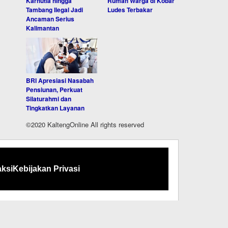
Karhutla hingga
Rumah Warga di Kobar
Tambang Ilegal Jadi
Ludes Terbakar
Ancaman Serius
Kalimantan
BRI Apresiasi Nasabah
Pensiunan, Perkuat
Silaturahmi dan
Tingkatkan Layanan
©2020 KaltengOnline All rights reserved
ksi
Kebijakan Privasi