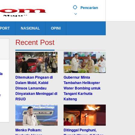
Pencarian
PORT
NASIONAL
OPINI
Recent Post
Ditemukan Pingsan di
Gubernur Minta
Dalam Mobil, Kabid
Tambahan Helikopter
Dinsos Lamandau
Water Bombing untuk
Dinyatakan Meninggal di
Tangani Karhutla
RSUD
Kalteng
Menko Polkam:
Ditinggal Penghuni,