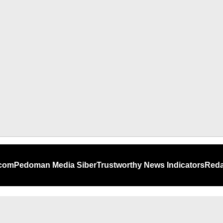
.com
Pedoman Media Siber
Trustworthy News Indicators
Reda