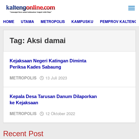
Lewati
ke
konten
HOME
UTAMA
METROPOLIS
KAMPUSKU
PEMPROV KALTENG
Tag:
Aksi damai
Kejaksaan Negeri Katingan Diminta
Periksa Kades Sabaung
oleh
METROPOLIS
13 Juli 2023
Jeri
Kepala Desa Tarusan Danum Dilaporkan
ke Kejaksaan
oleh
METROPOLIS
12 Oktober 2022
Jeri
Recent Post