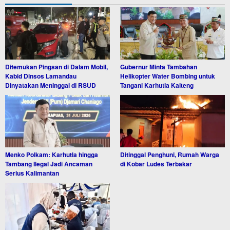
Ditemukan Pingsan di Dalam Mobil,
Gubernur Minta Tambahan
Kabid Dinsos Lamandau
Helikopter Water Bombing untuk
Dinyatakan Meninggal di RSUD
Tangani Karhutla Kalteng
Menko Polkam: Karhutla hingga
Ditinggal Penghuni, Rumah Warga
Tambang Ilegal Jadi Ancaman
di Kobar Ludes Terbakar
Serius Kalimantan