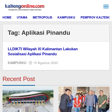
Lewati
ke
konten
HOME
UTAMA
METROPOLIS
KAMPUSKU
PEMPROV KALTENG
Tag:
Aplikasi Pinandu
LLDIKTI Wilayah XI Kalimantan Lakukan
Sosialisasi Aplikasi Pinandu
oleh
KAMPUSKU
15 Agustus 2023
Editor
Recent Post