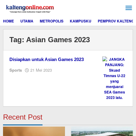
Lewati
ke
konten
HOME
UTAMA
METROPOLIS
KAMPUSKU
PEMPROV KALTENG
Tag:
Asian Games 2023
Disiapkan untuk Asian Games 2023
oleh
Sports
21 Mei 2023
M.A
Recent Post