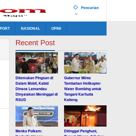
Pencarian
PORT
NASIONAL
OPINI
Recent Post
Ditemukan Pingsan di
Gubernur Minta
Dalam Mobil, Kabid
Tambahan Helikopter
Dinsos Lamandau
Water Bombing untuk
Dinyatakan Meninggal di
Tangani Karhutla
RSUD
Kalteng
Menko Polkam:
Ditinggal Penghuni,