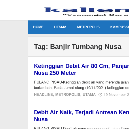
Lewati
ke
konten
HOME
UTAMA
METROPOLIS
KAMPUSK
Tag:
Banjir Tumbang Nusa
Ketinggian Debit Air 80 Cm, Panj
Nusa 250 Meter
PULANG PISAU-Ketinggian debit air yang merenda jala
bertambah. Pada Jumat siang (19/11/2021) ketinggian deb
HEADLINE
,
METROPOLIS
,
UTAMA
19 November 
Debit Air Naik, Terjadi Antrean 
Nusa
PULANG PISAU-Debit air yang menggenangi Jalan Tran