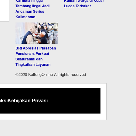
Karhutla hingga
Rumah Warga di Kobar
Tambang Ilegal Jadi
Ludes Terbakar
Ancaman Serius
Kalimantan
BRI Apresiasi Nasabah
Pensiunan, Perkuat
Silaturahmi dan
Tingkatkan Layanan
©2020 KaltengOnline All rights reserved
ksi
Kebijakan Privasi