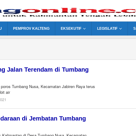
U
PEMPROV KALTENG
EKSEKUTIF
LEGISLATIF
S
ang Jalan Terendam di Tumbang
n poros Tumbang Nusa, Kecamatan Jabiren Raya terus
it air
oleh
2021
redaksi
kaltengonline.com
Kendaraan di Jembatan Tumbang
s Kalimantan di Desa Tumbang Nusa, Kecamatan