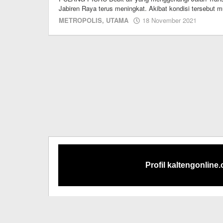
Jabiren Raya terus meningkat. Akibat kondisi tersebut mu
oleh
METROPOLIS
,
UTAMA
18 November 2021
redaksi
kalten
Profil kaltengonline