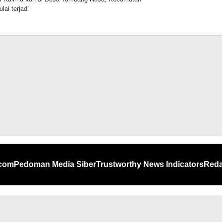
lai terjadi
gonline.com
.com
Pedoman Media Siber
Trustworthy News Indicators
Reda