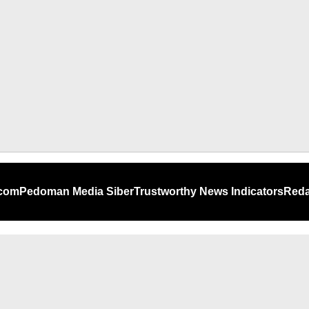
.com
Pedoman Media Siber
Trustworthy News Indicators
Reda