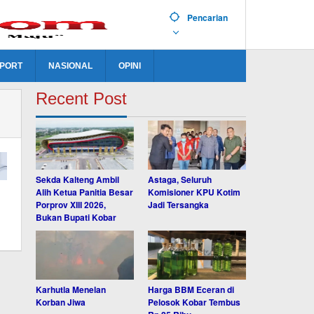
Pencarian
PORT
NASIONAL
OPINI
Recent Post
Sekda Kalteng Ambil
Astaga, Seluruh
Alih Ketua Panitia Besar
Komisioner KPU Kotim
Porprov XIII 2026,
Jadi Tersangka
Bukan Bupati Kobar
Karhutla Menelan
Harga BBM Eceran di
Korban Jiwa
Pelosok Kobar Tembus