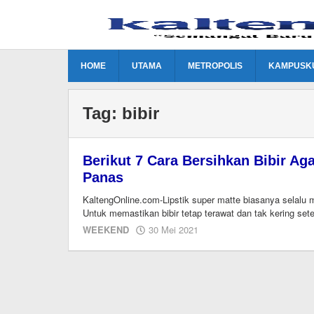
Lewati
ke
konten
HOME
UTAMA
METROPOLIS
KAMPUSK
Tag:
bibir
Berikut 7 Cara Bersihkan Bibir A
Panas
KaltengOnline.com-Lipstik super matte biasanya selalu 
Untuk memastikan bibir tetap terawat dan tak kering setel
oleh
WEEKEND
30 Mei 2021
redaksi
kaltengonline.com