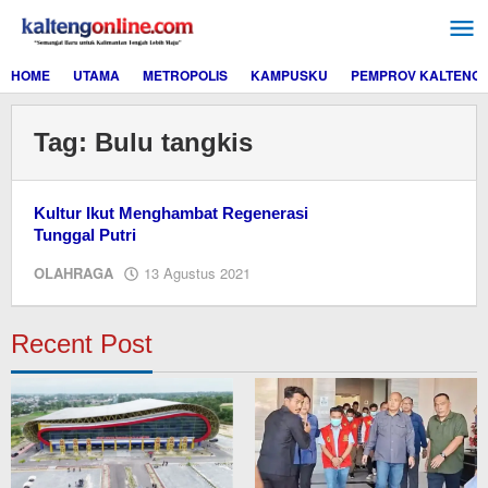
Lewati
ke
konten
HOME
UTAMA
METROPOLIS
KAMPUSKU
PEMPROV KALTENG
Tag:
Bulu tangkis
Kultur Ikut Menghambat Regenerasi
Tunggal Putri
oleh
OLAHRAGA
13 Agustus 2021
Editor
Recent Post