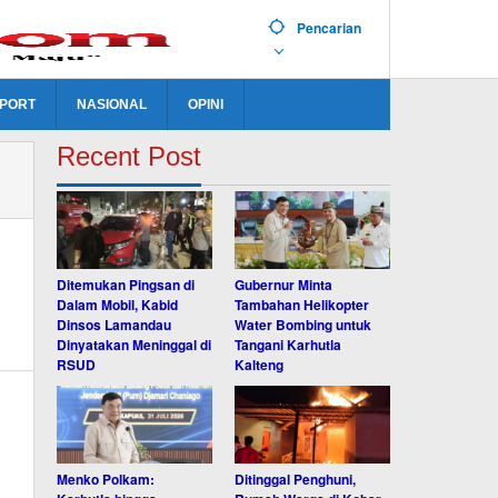
Pencarian
PORT
NASIONAL
OPINI
Recent Post
Ditemukan Pingsan di
Gubernur Minta
Dalam Mobil, Kabid
Tambahan Helikopter
Dinsos Lamandau
Water Bombing untuk
Dinyatakan Meninggal di
Tangani Karhutla
RSUD
Kalteng
Menko Polkam:
Ditinggal Penghuni,