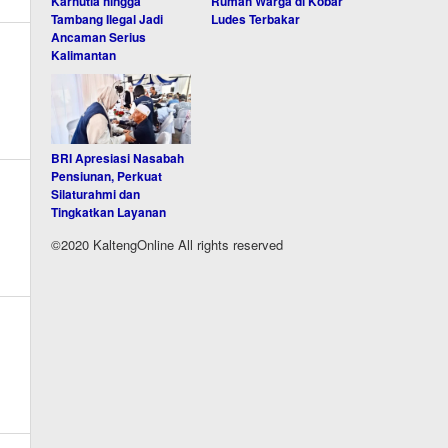
Karhutla hingga
Rumah Warga di Kobar
Tambang Ilegal Jadi
Ludes Terbakar
Ancaman Serius
Kalimantan
BRI Apresiasi Nasabah
Pensiunan, Perkuat
Silaturahmi dan
Tingkatkan Layanan
©2020 KaltengOnline All rights reserved