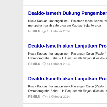
M.A
Dealdo-Ismeth Dukung Pengemban
Kuala Kapuas, kaltengonline – Pinjaman modal usaha t
merupakan salah satu program Kapuas Sejahtera dari
oleh
PEMILU
15 Oktober 2024
M.A
Dealdo-Ismeth akan Lanjutkan Pr
Kuala Kapuas, kaltengonline – Pasangan Calon (Paslon)
Dwirendragraha Bahat – H Parij Ismeth Rinjani (Dealdo-I
oleh
PEMILU
14 Oktober 2024
M.A
Dealdo-Ismeth akan Lanjutkan P
Kuala Kapuas, kaltengonline – Pasangan Calon (Paslon)
Dwirendragraha Bahat – H Parij Ismeth Rinjani (Dealdo-
oleh
PEMILU
11 Oktober 2024
M.A