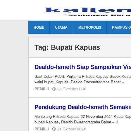
Lewati
ke
konten
HOME
UTAMA
METROPOLIS
KAMPUSK
Tag:
Bupati Kapuas
Dealdo-Ismeth Siap Sampaikan Vis
Saat Debat Publik Pertama Pilkada Kapuas Besok Kuala 
wakil bupati Kapuas, Dealdo Dwirendragraha Bahat –
oleh
PEMILU
25 Oktober 2024
M.A
Pendukung Dealdo-Ismeth Semaki
Menjelang Pilkada Kapuas 27 November 2024 Kuala Kapua
bupati Kapuas, Dealdo Dwirendragraha Bahat – H
oleh
PEMILU
21 Oktober 2024