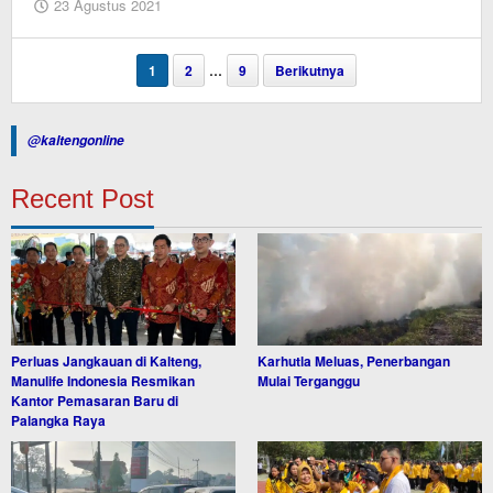
oleh
23 Agustus 2021
Editor
1
2
…
9
Berikutnya
@kaltengonline
Recent Post
Perluas Jangkauan di Kalteng,
Karhutla Meluas, Penerbangan
Manulife Indonesia Resmikan
Mulai Terganggu
Kantor Pemasaran Baru di
Palangka Raya