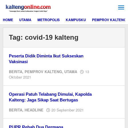
Lewati
ke
konten
HOME
UTAMA
METROPOLIS
KAMPUSKU
PEMPROV KALTENG
Tag:
covid-19 kalteng
Peserta Didik Diminta Ikut Sukseskan
Vaksinasi
BERITA
,
PEMPROV KALTENG
,
UTAMA
13
oleh
Oktober 2021
Editor
Operasi Patuh Telabang Dimulai, Kapolda
Kalteng: Jaga Sikap Saat Bertugas
oleh
BERITA
,
HEADLINE
20 September 2021
editor
dua
PUPR Rehab Dua Dermaga