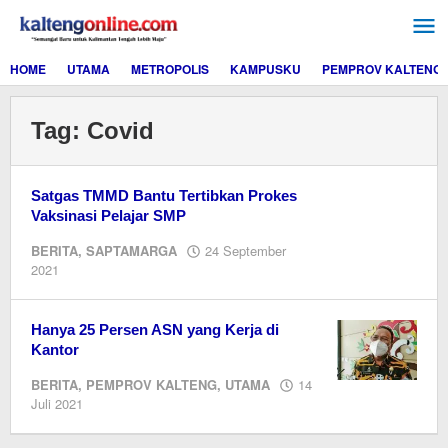
Lewati
ke
konten
HOME
UTAMA
METROPOLIS
KAMPUSKU
PEMPROV KALTENG
Tag:
Covid
Satgas TMMD Bantu Tertibkan Prokes
Vaksinasi Pelajar SMP
BERITA
,
SAPTAMARGA
24 September
oleh
2021
Editor
Hanya 25 Persen ASN yang Kerja di
Kantor
BERITA
,
PEMPROV KALTENG
,
UTAMA
14
oleh
Juli 2021
Editor