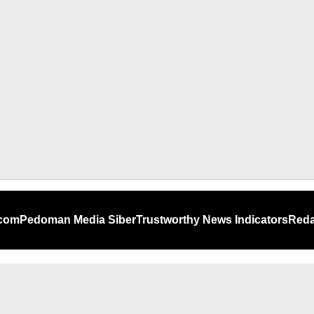
.com
Pedoman Media Siber
Trustworthy News Indicators
Reda