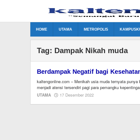
Lewati
ke
konten
HOME
UTAMA
METROPOLIS
KAMPUSK
Tag:
Dampak Nikah muda
Berdampak Negatif bagi Kesehatan
kaltengonline.com – Menikah usia muda ternyata punya 
menjadi atensi tersendiri pagi para pemangku kepenting
oleh
UTAMA
17 Desember 2022
M.A