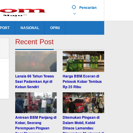
Pencarian
PORT
NASIONAL
OPINI
Recent Post
Lansia 86 Tahun Tewas
Harga BBM Eceran di
Saat Padamkan Api di
Pelosok Kobar Tembus
Kebun Sendiri
Rp 25 Ribu
Antrean BBM Panjang di
Ditemukan Pingsan di
Kobar, Seorang
Dalam Mobil, Kabid
Perempuan Pingsan
Dinsos Lamandau