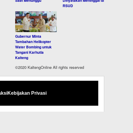
Saat Menunggu
Dinyatakan Meninggal di
RSUD
Gubernur Minta
Tambahan Helikopter
Water Bombing untuk
Tangani Karhutla
Kalteng
©2020 KaltengOnline All rights reserved
ksi
Kebijakan Privasi