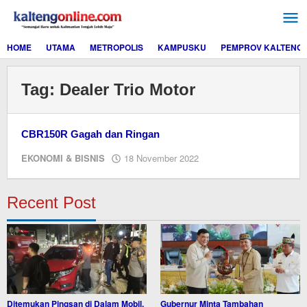
Lewati
ke
konten
HOME
UTAMA
METROPOLIS
KAMPUSKU
PEMPROV KALTENG
Tag:
Dealer Trio Motor
CBR150R Gagah dan Ringan
oleh
EKONOMI & BISNIS
18 November 2022
M.A
Recent Post
Ditemukan Pingsan di Dalam Mobil,
Gubernur Minta Tambahan