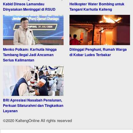
Kabid Dinsos Lamandau
Helikopter Water Bombing untuk
Dinyatakan Meninggal di RSUD
Tangani Karhutla Kalteng
Menko Polkam: Karhutla hingga
Ditinggal Penghuni, Rumah Warga
Tambang Ilegal Jadi Ancaman
di Kobar Ludes Terbakar
Serius Kalimantan
BRI Apresiasi Nasabah Pensiunan,
Perkuat Silaturahmi dan Tingkatkan
Layanan
©2020 KaltengOnline All rights reserved