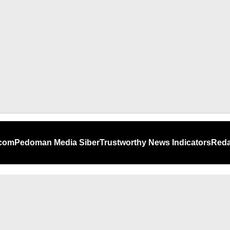
.com
Pedoman Media Siber
Trustworthy News Indicators
Reda