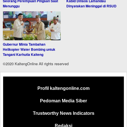
Seorang Perempuan Pingsan Saat
Kabid Dinsos Lamandau
Menunggu
Dinyatakan Meninggal di RSUD
Gubernur Minta Tambahan
Helikopter Water Bombing untuk
Tangani Karhutla Kalteng
©2020 KaltengOnline All rights reserved
Profil kaltengonline.com
Pedoman Media Siber
Trustworthy News Indicators
Redaksi