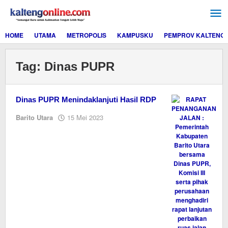
Lewati
ke
konten
HOME
UTAMA
METROPOLIS
KAMPUSKU
PEMPROV KALTENG
Tag:
Dinas PUPR
Dinas PUPR Menindaklanjuti Hasil RDP
oleh
Barito Utara
15 Mei 2023
M.A