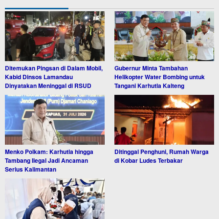
Ditemukan Pingsan di Dalam Mobil,
Gubernur Minta Tambahan
Kabid Dinsos Lamandau
Helikopter Water Bombing untuk
Dinyatakan Meninggal di RSUD
Tangani Karhutla Kalteng
Menko Polkam: Karhutla hingga
Ditinggal Penghuni, Rumah Warga
Tambang Ilegal Jadi Ancaman
di Kobar Ludes Terbakar
Serius Kalimantan