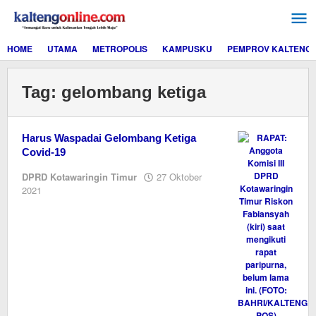
Lewati
ke
konten
HOME
UTAMA
METROPOLIS
KAMPUSKU
PEMPROV KALTENG
Tag:
gelombang ketiga
Harus Waspadai Gelombang Ketiga
Covid-19
DPRD Kotawaringin Timur
27 Oktober
oleh
2021
Editor