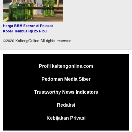
Harga BBM Eceran di Pelosok
Kobar Tembus Rp 25 Ribu
©2020 KaltengOnline All rights reserved
Profil kaltengonline.com
Pedoman Media Siber
Trustworthy News Indicators
Redaksi
Kebijakan Privasi