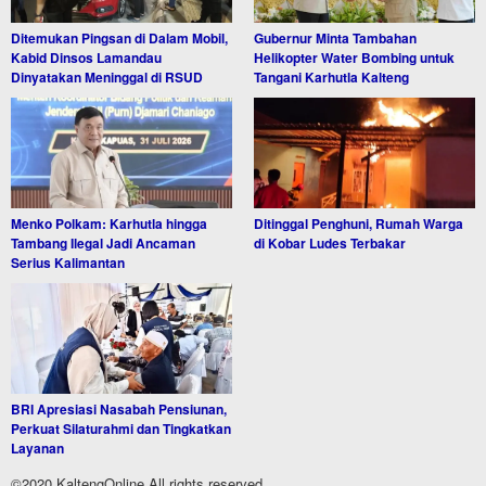
Ditemukan Pingsan di Dalam Mobil,
Gubernur Minta Tambahan
Kabid Dinsos Lamandau
Helikopter Water Bombing untuk
Dinyatakan Meninggal di RSUD
Tangani Karhutla Kalteng
Menko Polkam: Karhutla hingga
Ditinggal Penghuni, Rumah Warga
Tambang Ilegal Jadi Ancaman
di Kobar Ludes Terbakar
Serius Kalimantan
BRI Apresiasi Nasabah Pensiunan,
Perkuat Silaturahmi dan Tingkatkan
Layanan
©2020 KaltengOnline All rights reserved