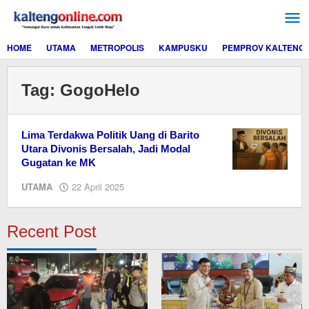
Lewati
ke
konten
HOME
UTAMA
METROPOLIS
KAMPUSKU
PEMPROV KALTENG
Tag:
GogoHelo
Lima Terdakwa Politik Uang di Barito
Utara Divonis Bersalah, Jadi Modal
Gugatan ke MK
oleh
UTAMA
22 April 2025
M.A
Recent Post