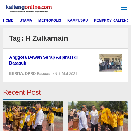
Lewati
ke
konten
HOME
UTAMA
METROPOLIS
KAMPUSKU
PEMPROV KALTENG
Tag:
H Zulkarnain
Anggota Dewan Serap Aspirasi di
Bataguh
oleh
BERITA
,
DPRD Kapuas
1 Mei 2021
M.A
Recent Post