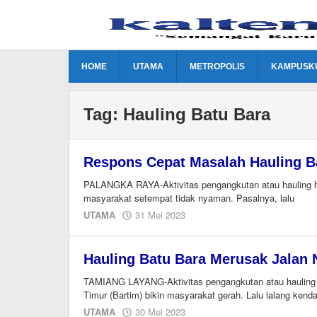
Lewati
ke
konten
HOME
UTAMA
METROPOLIS
KAMPUSK
Tag:
Hauling Batu Bara
Respons Cepat Masalah Hauling B
PALANGKA RAYA-Aktivitas pengangkutan atau hauling ha
masyarakat setempat tidak nyaman. Pasalnya, lalu
oleh
UTAMA
31 Mei 2023
M.A
Hauling Batu Bara Merusak Jalan 
TAMIANG LAYANG-Aktivitas pengangkutan atau hauling h
Timur (Bartim) bikin masyarakat gerah. Lalu lalang ken
oleh
UTAMA
30 Mei 2023