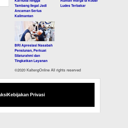
Karhutla hingga
Rumah Warga di Kobar
Tambang Ilegal Jadi
Ludes Terbakar
Ancaman Serius
Kalimantan
BRI Apresiasi Nasabah
Pensiunan, Perkuat
Silaturahmi dan
Tingkatkan Layanan
©2020 KaltengOnline All rights reserved
ksi
Kebijakan Privasi