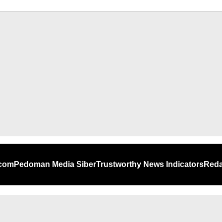
.com
Pedoman Media Siber
Trustworthy News Indicators
Reda