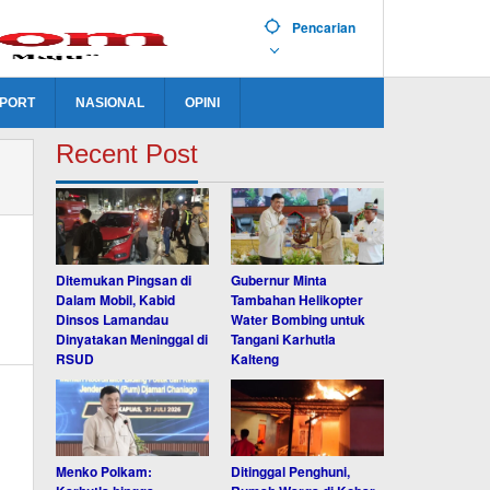
Pencarian
PORT
NASIONAL
OPINI
Recent Post
Ditemukan Pingsan di
Gubernur Minta
Dalam Mobil, Kabid
Tambahan Helikopter
Dinsos Lamandau
Water Bombing untuk
Dinyatakan Meninggal di
Tangani Karhutla
RSUD
Kalteng
Menko Polkam:
Ditinggal Penghuni,