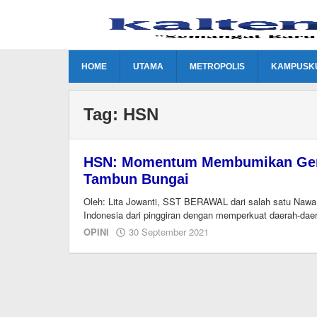
Lewati
ke
konten
HOME
UTAMA
METROPOLIS
KAMPUSK
Tag:
HSN
HSN: Momentum Membumikan Gerak
Tambun Bungai
Oleh: Lita Jowanti, SST BERAWAL dari salah satu Naw
Indonesia dari pinggiran dengan memperkuat daerah-dae
oleh
OPINI
30 September 2021
Editor