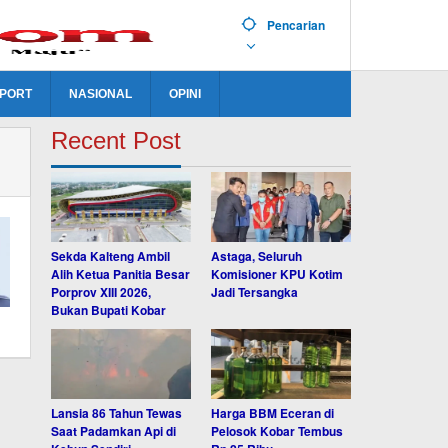
Pencarian
PORT
NASIONAL
OPINI
Recent Post
Sekda Kalteng Ambil
Astaga, Seluruh
Alih Ketua Panitia Besar
Komisioner KPU Kotim
Porprov XIII 2026,
Jadi Tersangka
Bukan Bupati Kobar
Lansia 86 Tahun Tewas
Harga BBM Eceran di
Saat Padamkan Api di
Pelosok Kobar Tembus