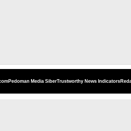
.com
Pedoman Media Siber
Trustworthy News Indicators
Reda