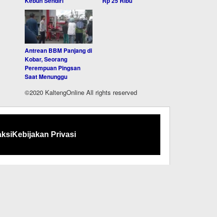
Kebun Sendiri
Rp 25 Ribu
Antrean BBM Panjang di
Kobar, Seorang
Perempuan Pingsan
Saat Menunggu
©2020 KaltengOnline All rights reserved
ksi
Kebijakan Privasi