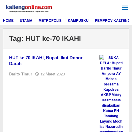
Lewati
ke
konten
HOME
UTAMA
METROPOLIS
KAMPUSKU
PEMPROV KALTENG
Tag:
HUT ke-70 IKAHI
HUT ke-70 IKAHI, Bupati Ikut Donor
Darah
oleh
Barito Timur
12 Maret 2023
M.A