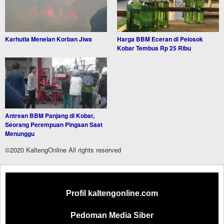
Karhutla Menelan Korban Jiwa
Harga BBM Eceran di Pelosok
Kobar Tembus Rp 25 Ribu
Antrean BBM Panjang di Kobar,
Seorang Perempuan Pingsan Saat
Menunggu
©2020 KaltengOnline All rights reserved
Profil kaltengonline.com
Pedoman Media Siber