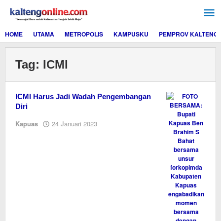
Lewati
ke
konten
HOME
UTAMA
METROPOLIS
KAMPUSKU
PEMPROV KALTENG
Tag:
ICMI
ICMI Harus Jadi Wadah Pengembangan
Diri
oleh
Kapuas
24 Januari 2023
M.A