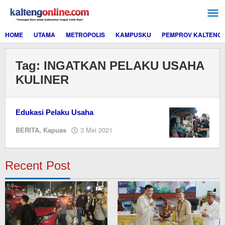
Lewati
ke
konten
HOME
UTAMA
METROPOLIS
KAMPUSKU
PEMPROV KALTENG
Tag:
INGATKAN PELAKU USAHA
KULINER
Edukasi Pelaku Usaha
oleh
BERITA
,
Kapuas
3 Mei 2021
M.A
Recent Post