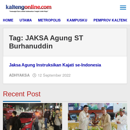
Lewati
ke
konten
HOME
UTAMA
METROPOLIS
KAMPUSKU
PEMPROV KALTENG
Tag:
JAKSA Agung ST
Burhanuddin
Jaksa Agung Instruksikan Kajati se-Indonesia
oleh
ADHYAKSA
12 September 2022
EditorY
Recent Post