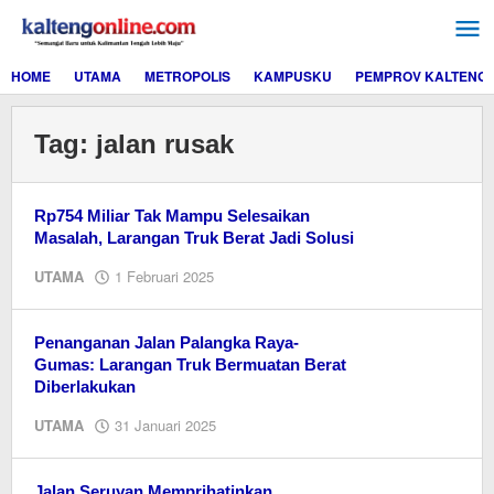
Lewati
ke
konten
HOME
UTAMA
METROPOLIS
KAMPUSKU
PEMPROV KALTENG
Tag:
jalan rusak
Rp754 Miliar Tak Mampu Selesaikan
Masalah, Larangan Truk Berat Jadi Solusi
oleh
UTAMA
1 Februari 2025
M.A
Penanganan Jalan Palangka Raya-
Gumas: Larangan Truk Bermuatan Berat
Diberlakukan
oleh
UTAMA
31 Januari 2025
M.A
Jalan Seruyan Memprihatinkan