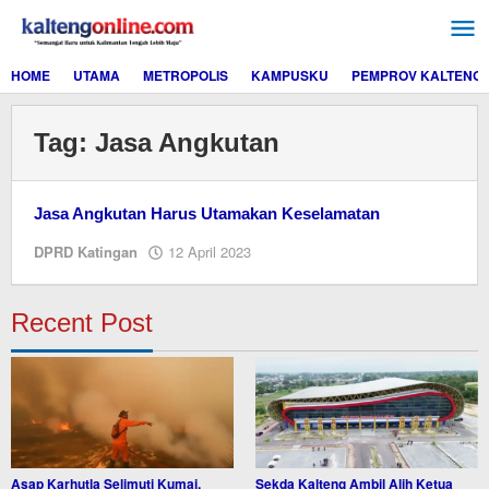
Lewati
ke
konten
HOME
UTAMA
METROPOLIS
KAMPUSKU
PEMPROV KALTENG
Tag:
Jasa Angkutan
Jasa Angkutan Harus Utamakan Keselamatan
oleh
DPRD Katingan
12 April 2023
M.A
Recent Post
Asap Karhutla Selimuti Kumai,
Sekda Kalteng Ambil Alih Ketua