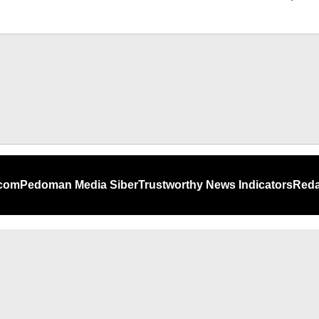
.com
Pedoman Media Siber
Trustworthy News Indicators
Reda