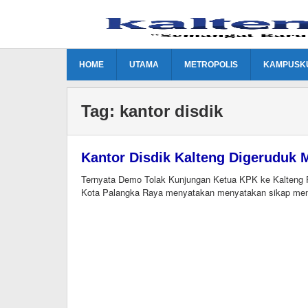
Lewati
ke
konten
HOME
UTAMA
METROPOLIS
KAMPUSK
Tag:
kantor disdik
Kantor Disdik Kalteng Digeruduk
Ternyata Demo Tolak Kunjungan Ketua KPK ke Kalten
Kota Palangka Raya menyatakan menyatakan sikap men