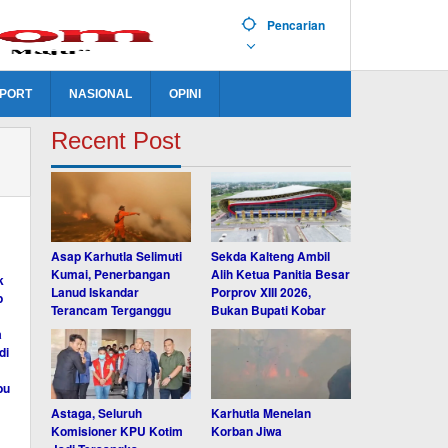
Pencarian
PORT
NASIONAL
OPINI
Recent Post
Asap Karhutla Selimuti
Sekda Kalteng Ambil
Kumai, Penerbangan
Alih Ketua Panitia Besar
Lanud Iskandar
Porprov XIII 2026,
Terancam Terganggu
Bukan Bupati Kobar
Astaga, Seluruh
Karhutla Menelan
Komisioner KPU Kotim
Korban Jiwa