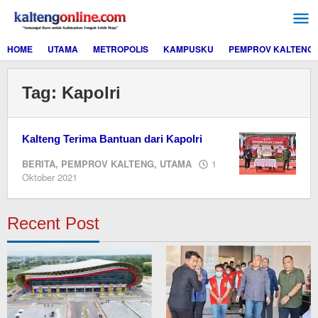
Lewati
ke
konten
HOME
UTAMA
METROPOLIS
KAMPUSKU
PEMPROV KALTENG
Tag:
Kapolri
Kalteng Terima Bantuan dari Kapolri
BERITA
,
PEMPROV KALTENG
,
UTAMA
1
oleh
Oktober 2021
Editor
Recent Post