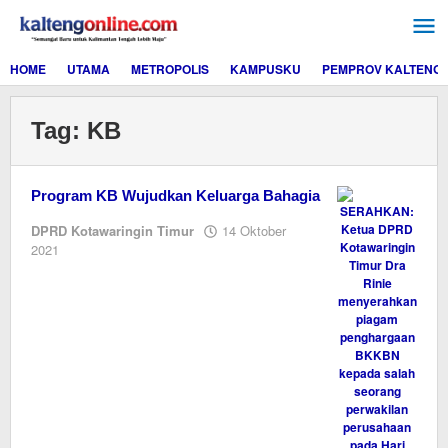
Lewati
ke
konten
HOME
UTAMA
METROPOLIS
KAMPUSKU
PEMPROV KALTENG
Tag:
KB
Program KB Wujudkan Keluarga Bahagia
DPRD Kotawaringin Timur
14 Oktober
oleh
2021
Editor