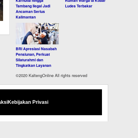
Karhutla hingga
Rumah Warga di Kobar
Tambang Ilegal Jadi
Ludes Terbakar
Ancaman Serius
Kalimantan
BRI Apresiasi Nasabah
Pensiunan, Perkuat
Silaturahmi dan
Tingkatkan Layanan
©2020 KaltengOnline All rights reserved
ksi
Kebijakan Privasi