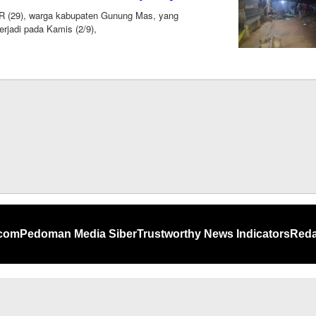
(29), warga kabupaten Gunung Mas, yang
rjadi pada Kamis (2/9),
com
.com
Pedoman Media Siber
Trustworthy News Indicators
Reda