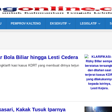
U
PEMPROV KALTENG
EKSEKUTIF
LEGISLATIF
S
ar Bola Biliar hingga Lesti Cedera
gklarifi kasi kasus KDRT yang membuat dirinya terjun
kasari, Kakak Tusuk Iparnya