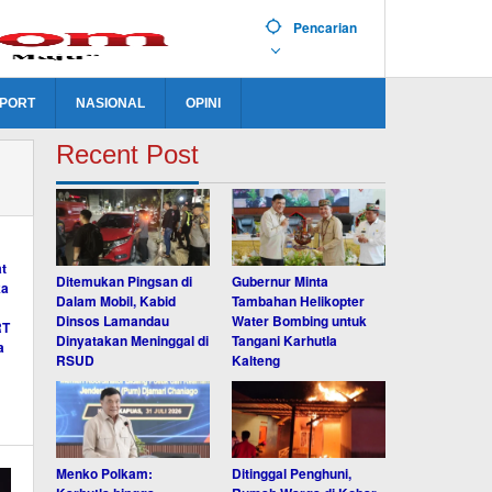
Pencarian
PORT
NASIONAL
OPINI
Recent Post
Ditemukan Pingsan di
Gubernur Minta
Dalam Mobil, Kabid
Tambahan Helikopter
Dinsos Lamandau
Water Bombing untuk
Dinyatakan Meninggal di
Tangani Karhutla
RSUD
Kalteng
Menko Polkam:
Ditinggal Penghuni,