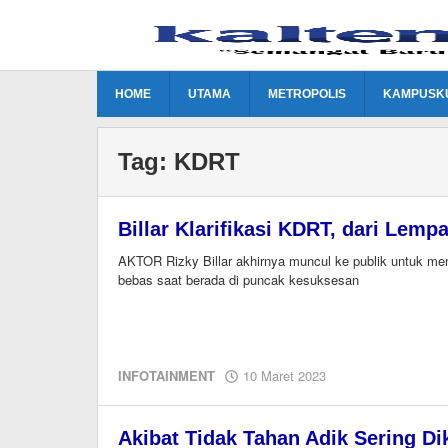
Lewati
ke
konten
HOME
UTAMA
METROPOLIS
KAMPUSK
Tag:
KDRT
Billar Klarifikasi KDRT, dari Lemp
AKTOR Rizky Billar akhirnya muncul ke publik untuk men
bebas saat berada di puncak kesuksesan
oleh
INFOTAINMENT
10 Maret 2023
M.A
Akibat Tidak Tahan Adik Sering Di