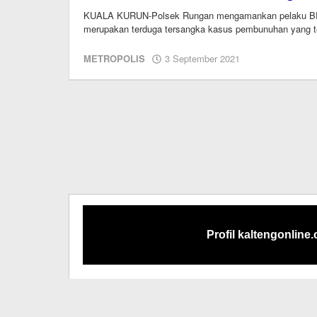
KUALA KURUN-Polsek Rungan mengamankan pelaku BR 
merupakan terduga tersangka kasus pembunuhan yang te
oleh
METROPOLIS
3 September 2021
redaksi
kaltengonline.
Profil kaltengonline