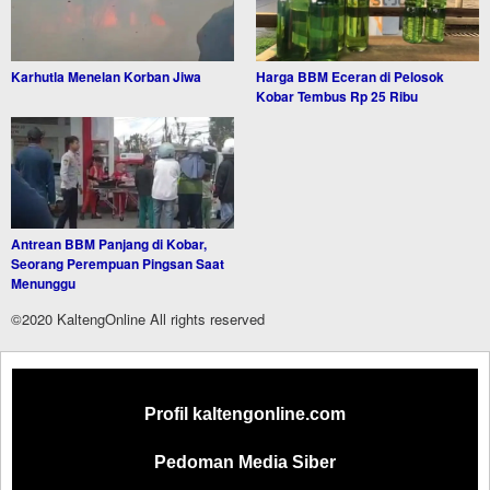
Karhutla Menelan Korban Jiwa
Harga BBM Eceran di Pelosok
Kobar Tembus Rp 25 Ribu
Antrean BBM Panjang di Kobar,
Seorang Perempuan Pingsan Saat
Menunggu
©2020 KaltengOnline All rights reserved
Profil kaltengonline.com
Pedoman Media Siber