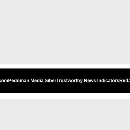
.com
Pedoman Media Siber
Trustworthy News Indicators
Reda