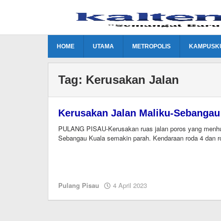
Lewati
ke
konten
HOME
UTAMA
METROPOLIS
KAMPUSK
Tag:
Kerusakan Jalan
Kerusakan Jalan Maliku-Sebangau
PULANG PISAU-Kerusakan ruas jalan poros yang menh
Sebangau Kuala semakin parah. Kendaraan roda 4 dan r
oleh
Pulang Pisau
4 April 2023
M.A