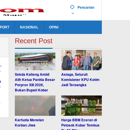
Pencarian
PORT
NASIONAL
OPINI
Recent Post
Sekda Kalteng Ambil
Astaga, Seluruh
Alih Ketua Panitia Besar
Komisioner KPU Kotim
Porprov XIII 2026,
Jadi Tersangka
Bukan Bupati Kobar
Karhutla Menelan
Harga BBM Eceran di
Korban Jiwa
Pelosok Kobar Tembus