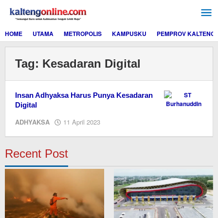
Lewati
ke
konten
HOME
UTAMA
METROPOLIS
KAMPUSKU
PEMPROV KALTENG
Tag:
Kesadaran Digital
Insan Adhyaksa Harus Punya Kesadaran
Digital
oleh
ADHYAKSA
11 April 2023
M.A
Recent Post